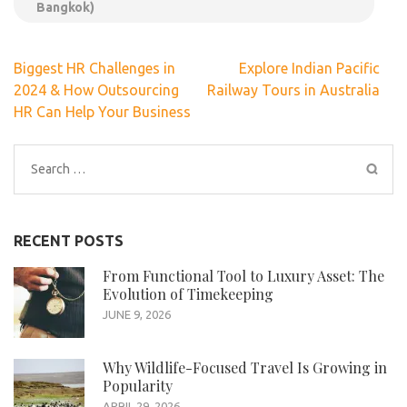
Bangkok)
Post
Biggest HR Challenges in
Explore Indian Pacific
navigation
2024 & How Outsourcing
Railway Tours in Australia
HR Can Help Your Business
Search
for:
RECENT POSTS
From Functional Tool to Luxury Asset: The
Evolution of Timekeeping
JUNE 9, 2026
Why Wildlife-Focused Travel Is Growing in
Popularity
APRIL 29, 2026